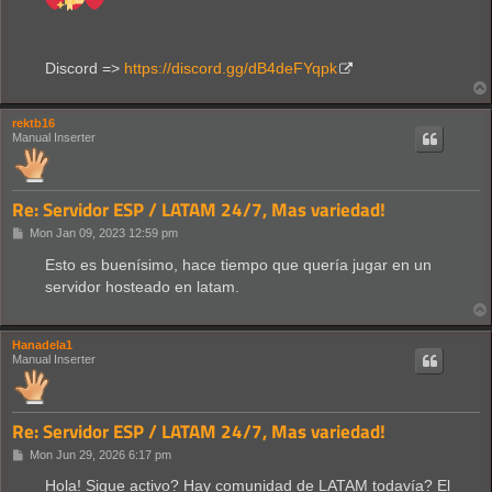
Discord =>
https://discord.gg/dB4deFYqpk
rektb16
Manual Inserter
Re: Servidor ESP / LATAM 24/7, Mas variedad!
P
Mon Jan 09, 2023 12:59 pm
o
s
Esto es buenísimo, hace tiempo que quería jugar en un
t
servidor hosteado en latam.
Hanadela1
Manual Inserter
Re: Servidor ESP / LATAM 24/7, Mas variedad!
P
Mon Jun 29, 2026 6:17 pm
o
s
Hola! Sigue activo? Hay comunidad de LATAM todavía? El