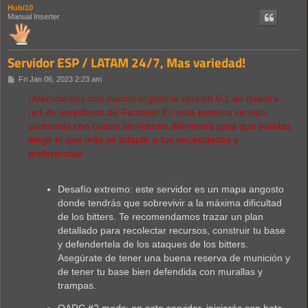
Hubi10
Manual Inserter
Servidor ESP / LATAM 24/7, Mas variedad!
P
Fri Jan 06, 2023 2:23 am
o
s
¡Anunciamos con mucho orgullo la versión 0.1 de nuestra
t
red de servidores de Factorio! En esta primera versión,
contamos con cuatro servidores diferentes para que puedas
elegir el que más se adapte a tus necesidades y
preferencias.
Desafío extremo: este servidor es un mapa angosto
donde tendrás que sobrevivir a la máxima dificultad
de los bitters. Te recomendamos trazar un plan
detallado para recolectar recursos, construir tu base
y defendertela de los ataques de los bitters.
Asegúrate de tener una buena reserva de munición y
de tener tu base bien defendida con murallas y
trampas.
OARC #2 mods: en este servidor, iniciarás con bots